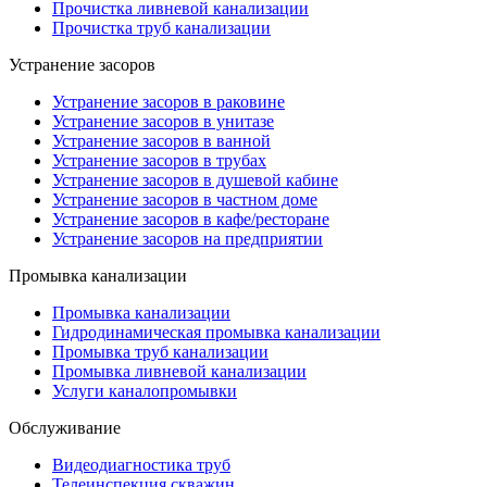
Прочистка ливневой канализации
Прочистка труб канализации
Устранение засоров
Устранение засоров в раковине
Устранение засоров в унитазе
Устранение засоров в ванной
Устранение засоров в трубах
Устранение засоров в душевой кабине
Устранение засоров в частном доме
Устранение засоров в кафе/ресторане
Устранение засоров на предприятии
Промывка канализации
Промывка канализации
Гидродинамическая промывка канализации
Промывка труб канализации
Промывка ливневой канализации
Услуги каналопромывки
Обслуживание
Видеодиагностика труб
Телеинспекция скважин